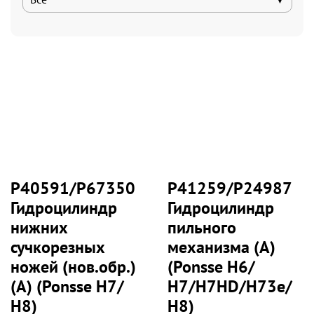
P40591/P67350
P41259/P24987
Гидроцилиндр
Гидроцилиндр
нижних
пильного
сучкорезных
механизма (А)
ножей (нов.обр.)
(Ponsse H6/
(А) (Ponsse Н7/
Н7/H7HD/Н73е/
Н8)
Н8)