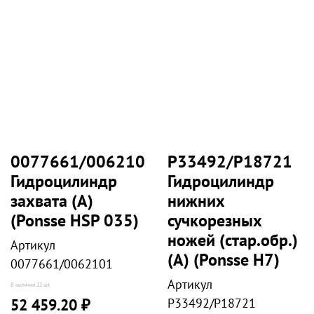
0077661/0062101
P33492/P18721
Гидроцилиндр
Гидроцилиндр
захвата (А)
нижних
(Ponsse HSP 035)
сучкорезных
ножей (стар.обр.)
Артикул
(А) (Ponsse Н7)
0077661/0062101
Артикул
В наличии
22 шт.
P33492/P18721
52 459.20 ₽