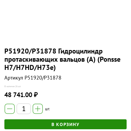
P51920/P31878 Гидроцилиндр
протаскивающих вальцов (А) (Ponsse
Н7/H7HD/H73е)
Артикул
P51920/P31878
В наличии
26 шт.
48 741.00 ₽
шт.
В КОРЗИНУ