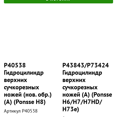
P40538
P43843/P73424
Гидроцилиндр
Гидроцилиндр
верхних
верхних
сучкорезных
сучкорезных
ножей (нов. обр.)
ножей (А) (Ponsse
(А) (Ponsse Н8)
Н6/H7/H7HD/
Н73е)
Артикул
P40538