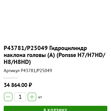
P43781/P25049 Гидроцилиндр
наклона головы (А) (Ponsse Н7/H7HD/
Н8/H8HD)
Артикул
P43781/P25049
В наличии
39 шт.
34 864.00 ₽
шт.
В КОРЗИНУ